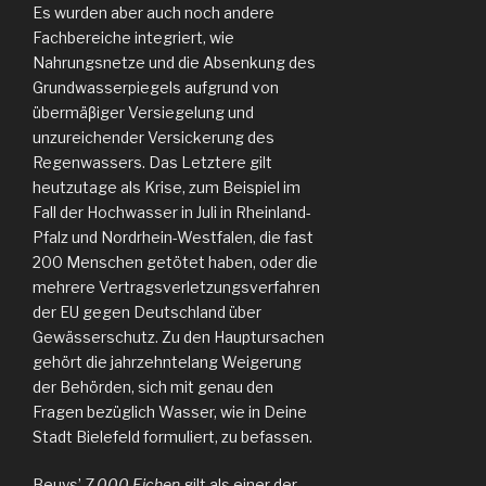
Es wurden aber auch noch andere
Fachbereiche integriert, wie
Nahrungsnetze und die Absenkung des
Grundwasserpiegels aufgrund von
übermäβiger Versiegelung und
unzureichender Versickerung des
Regenwassers. Das Letztere gilt
heutzutage als Krise, zum Beispiel im
Fall der Hochwasser in Juli in Rheinland-
Pfalz und Nordrhein-Westfalen, die fast
200 Menschen getötet haben, oder die
mehrere Vertragsverletzungsverfahren
der EU gegen Deutschland über
Gewässerschutz. Zu den Hauptursachen
gehört die jahrzehntelang Weigerung
der Behörden, sich mit genau den
Fragen bezüglich Wasser, wie in Deine
Stadt Bielefeld formuliert, zu befassen.
Beuys’
7.000 Eichen
gilt als einer der